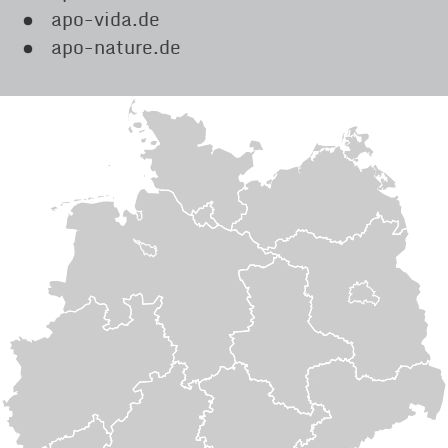
apo-vida.de
apo-nature.de